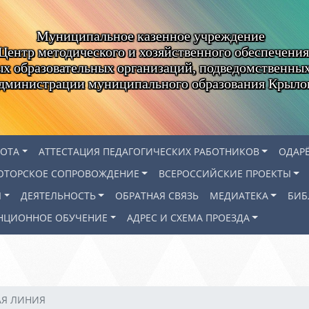
Муниципальное казенное учреждение
Центр методического и хозяйственного обеспечения
х образовательных организаций, подведомственны
администрации муниципального образования Крыло
БОТА
АТТЕСТАЦИЯ ПЕДАГОГИЧЕСКИХ РАБОТНИКОВ
ОДАР
ЮТОРСКОЕ СОПРОВОЖДЕНИЕ
ВСЕРОССИЙСКИЕ ПРОЕКТЫ
Я
ДЕЯТЕЛЬНОСТЬ
ОБРАТНАЯ СВЯЗЬ
МЕДИАТЕКА
БИБ
НЦИОННОЕ ОБУЧЕНИЕ
АДРЕС И СХЕМА ПРОЕЗДА
АЯ ЛИНИЯ