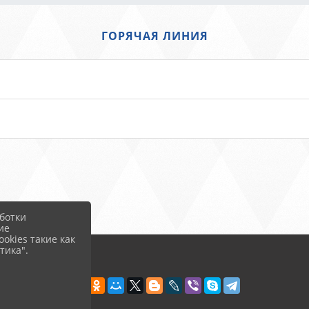
ГОРЯЧАЯ ЛИНИЯ
ботки
ие
okies такие как
тика".