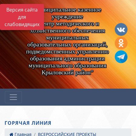
Муниципальное казенное
Версия сайта
учреждение
для
"Центр методического и
слабовидящих
хозяйственного обеспечения
муниципальных
образовательных организаций,
подведомственных управлению
образования администрации
муниципального образования
Крыловский район"
ГОРЯЧАЯ ЛИНИЯ
Главная
ВСЕРОССИЙСКИЕ ПРОЕКТЫ