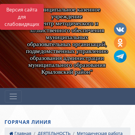
Муниципальное казенное
Версия сайта
учреждение
для
"Центр методического и
слабовидящих
хозяйственного обеспечения
муниципальных
образовательных организаций,
подведомственных управлению
образования администрации
муниципального образования
Крыловский район"
ГОРЯЧАЯ ЛИНИЯ
Главная
ДЕЯТЕЛЬНОСТЬ
Методическая работа