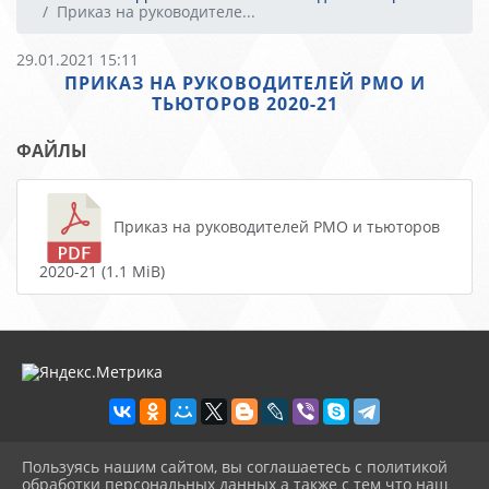
Приказ на руководителе...
29.01.2021 15:11
ПРИКАЗ НА РУКОВОДИТЕЛЕЙ РМО И
ТЬЮТОРОВ 2020-21
ФАЙЛЫ
Приказ на руководителей РМО и тьюторов
2020-21 (1.1 MiB)
Пользуясь нашим сайтом, вы соглашаетесь с политикой
2026 г. centr-mho.obrkril.ru
обработки персональных данных а также с тем что наш