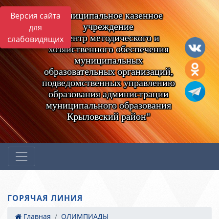
Муниципальное казенное
Версия сайта
учреждение
для
"Центр методического и
слабовидящих
хозяйственного обеспечения
муниципальных
образовательных организаций,
подведомственных управлению
образования администрации
муниципального образования
Крыловский район"
ГОРЯЧАЯ ЛИНИЯ
Главная
ОЛИМПИАДЫ