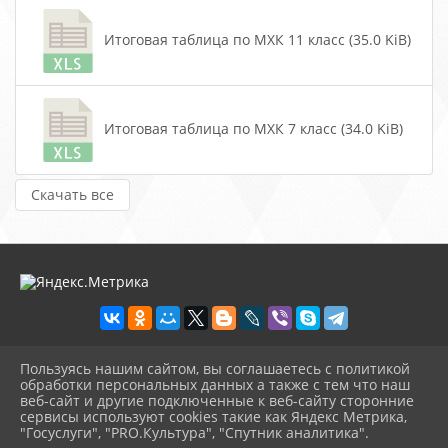
Итоговая таблица по МХК 11 класс (35.0 KiB)
Итоговая таблица по МХК 7 класс (34.0 KiB)
Скачать все
Пользуясь нашим сайтом, вы соглашаетесь с политикой
2026 г. centr-mho.obrkril.ru
обработки персональных данных а также с тем что наш
Вход
веб-сайт и другие подключенные к веб-сайту сторонние
Карта сайта
сервисы используют cookies такие как Яндекс Метрика,
Политика обработки персональных данных
"Госуслуги", "PRO.Культура", "Спутник аналитика".
^