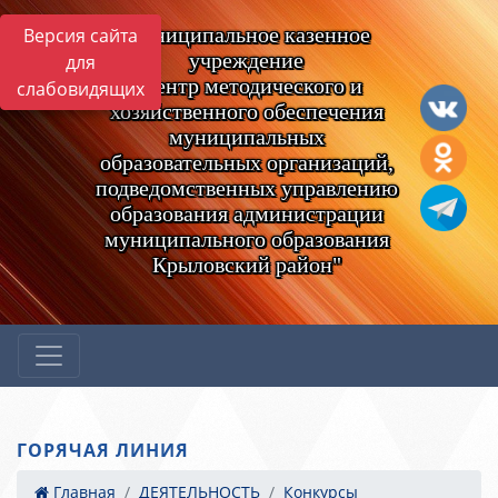
Муниципальное казенное
Версия сайта
учреждение
для
"Центр методического и
слабовидящих
хозяйственного обеспечения
муниципальных
образовательных организаций,
подведомственных управлению
образования администрации
муниципального образования
Крыловский район"
ГОРЯЧАЯ ЛИНИЯ
Главная
ДЕЯТЕЛЬНОСТЬ
Конкурсы