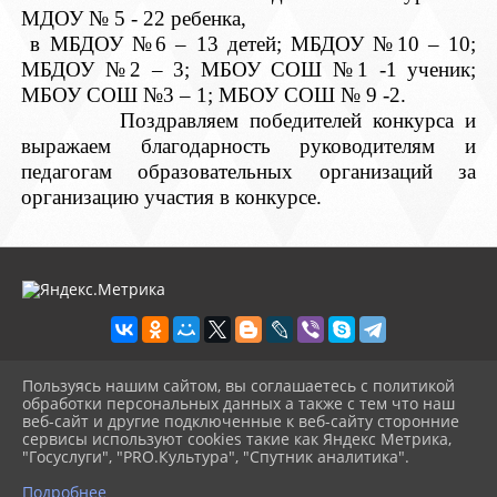
МДОУ № 5 - 22 ребенка,
в МБДОУ №6 – 13 детей; МБДОУ №10 – 10;
МБДОУ №2 – 3; МБОУ СОШ №1 -1 ученик;
МБОУ СОШ №3 – 1; МБОУ СОШ № 9 -2.
Поздравляем победителей конкурса и
выражаем благодарность руководителям и
педагогам образовательных организаций за
организацию участия в конкурсе.
Пользуясь нашим сайтом, вы соглашаетесь с политикой
2026 г. centr-mho.obrkril.ru
обработки персональных данных а также с тем что наш
Вход
веб-сайт и другие подключенные к веб-сайту сторонние
Карта сайта
сервисы используют cookies такие как Яндекс Метрика,
Политика обработки персональных данных
"Госуслуги", "PRO.Культура", "Спутник аналитика".
^
Подробнее