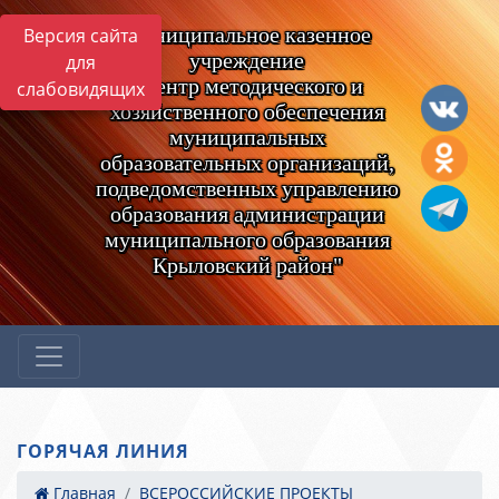
Муниципальное казенное
Версия сайта
учреждение
для
"Центр методического и
слабовидящих
хозяйственного обеспечения
муниципальных
образовательных организаций,
подведомственных управлению
образования администрации
муниципального образования
Крыловский район"
ГОРЯЧАЯ ЛИНИЯ
Главная
ВСЕРОССИЙСКИЕ ПРОЕКТЫ