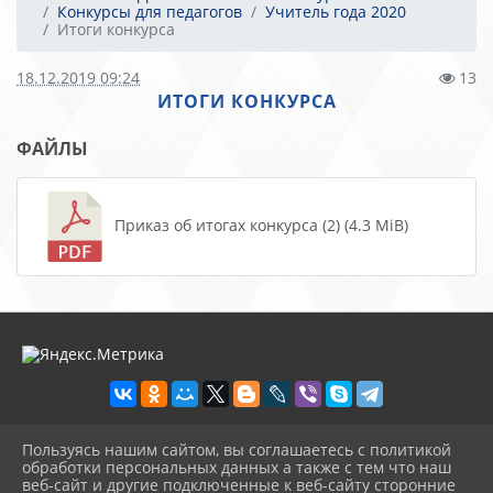
Конкурсы для педагогов
Учитель года 2020
Итоги конкурса
18.12.2019 09:24
13
ИТОГИ КОНКУРСА
ФАЙЛЫ
Приказ об итогах конкурса (2) (4.3 MiB)
Пользуясь нашим сайтом, вы соглашаетесь с политикой
2026 г. centr-mho.obrkril.ru
обработки персональных данных а также с тем что наш
Вход
веб-сайт и другие подключенные к веб-сайту сторонние