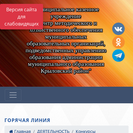
Муниципальное казенное
Версия сайта
учреждение
для
"Центр методического и
слабовидящих
хозяйственного обеспечения
муниципальных
образовательных организаций,
подведомственных управлению
образования администрации
муниципального образования
Крыловский район"
ГОРЯЧАЯ ЛИНИЯ
Главная
ДЕЯТЕЛЬНОСТЬ
Конкурсы