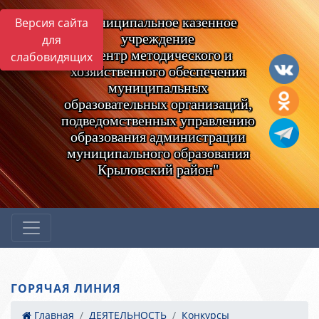
Муниципальное казенное
Версия сайта
учреждение
для
"Центр методического и
слабовидящих
хозяйственного обеспечения
муниципальных
образовательных организаций,
подведомственных управлению
образования администрации
муниципального образования
Крыловский район"
ГОРЯЧАЯ ЛИНИЯ
Главная
ДЕЯТЕЛЬНОСТЬ
Конкурсы