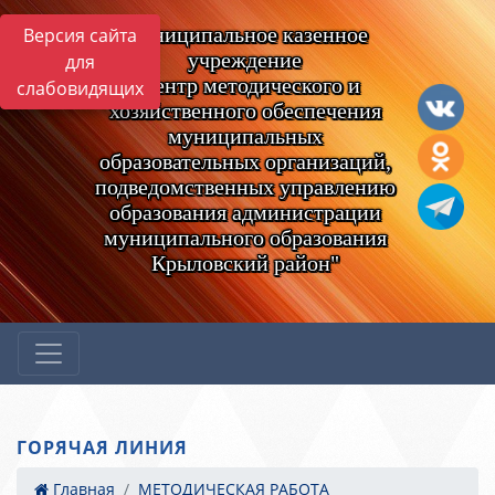
Муниципальное казенное
Версия сайта
учреждение
для
"Центр методического и
слабовидящих
хозяйственного обеспечения
муниципальных
образовательных организаций,
подведомственных управлению
образования администрации
муниципального образования
Крыловский район"
ГОРЯЧАЯ ЛИНИЯ
Главная
МЕТОДИЧЕСКАЯ РАБОТА