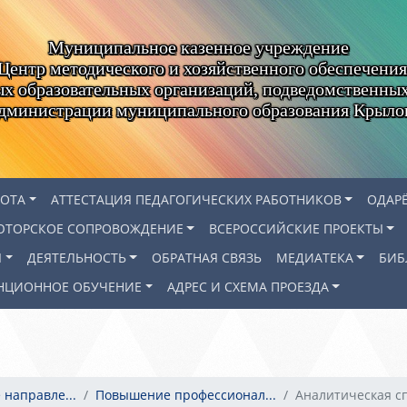
Муниципальное казенное учреждение
Центр методического и хозяйственного обеспечения
х образовательных организаций, подведомственны
администрации муниципального образования Крыло
БОТА
АТТЕСТАЦИЯ ПЕДАГОГИЧЕСКИХ РАБОТНИКОВ
ОДАР
ЮТОРСКОЕ СОПРОВОЖДЕНИЕ
ВСЕРОССИЙСКИЕ ПРОЕКТЫ
Я
ДЕЯТЕЛЬНОСТЬ
ОБРАТНАЯ СВЯЗЬ
МЕДИАТЕКА
БИБ
НЦИОННОЕ ОБУЧЕНИЕ
АДРЕС И СХЕМА ПРОЕЗДА
 направле...
Повышение профессионал...
Аналитическая сп