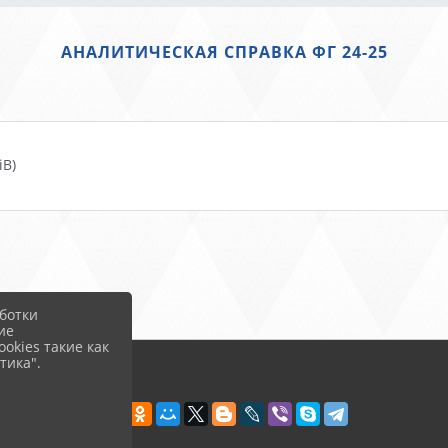
АНАЛИТИЧЕСКАЯ СПРАВКА ФГ 24-25
iB)
ботки
ие
okies такие как
тика".