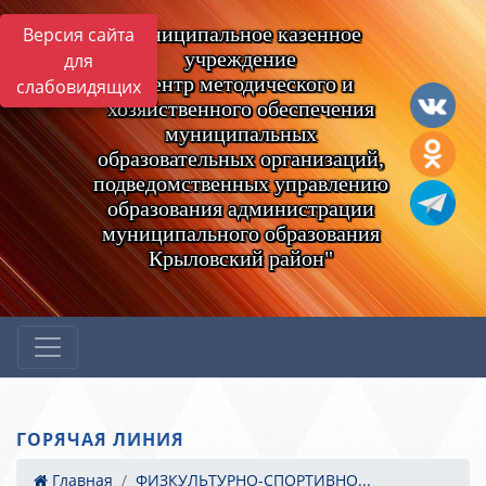
Муниципальное казенное
Версия сайта
учреждение
для
"Центр методического и
слабовидящих
хозяйственного обеспечения
муниципальных
образовательных организаций,
подведомственных управлению
образования администрации
муниципального образования
Крыловский район"
ГОРЯЧАЯ ЛИНИЯ
Главная
ФИЗКУЛЬТУРНО-СПОРТИВНО...