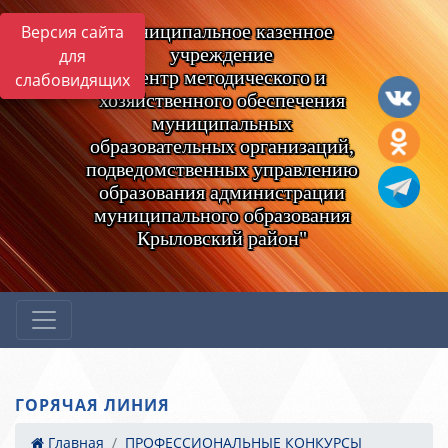
Муниципальное казенное
Версия сайта
учреждение
для
"Центр методического и
слабовидящих
хозяйственного обеспечения
муниципальных
образовательных организаций,
подведомственных управлению
образования администрации
муниципального образования
Крыловский район"
ГОРЯЧАЯ ЛИНИЯ
Главная
ПРОФЕССИОНАЛЬНЫЕ КОНКУРСЫ