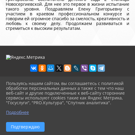
Новосергиевской. Для нее это первое в жизни испытание
такого уровня. Поздравляем Елену Григорьевну с
участием в краевом профессиональном конкурсе и
говорим ей огромное спасибо за смелость, креативность и
любовь к своему делу. Продолжаем развиваться и
стремиться к высоким результатам.
Пользуясь нашим сайтом, вы соглашаетесь с политикой
2026 г. centr-mho.obrkril.ru
обработки персональных данных а также с тем что наш
Вход
веб-сайт и другие подключенные к веб-сайту сторонние
Карта сайта
сервисы используют cookies такие как Яндекс Метрика,
Политика обработки персональных данных
"Госуслуги", "PRO.Культура", "Спутник аналитика".
^
Подробнее
Сделано на KubCMS
Разработка и поддержка
Подтверждаю