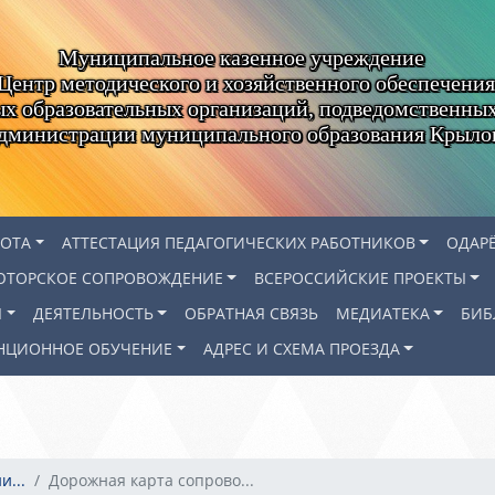
Муниципальное казенное учреждение
Центр методического и хозяйственного обеспечения
х образовательных организаций, подведомственны
администрации муниципального образования Крыло
БОТА
АТТЕСТАЦИЯ ПЕДАГОГИЧЕСКИХ РАБОТНИКОВ
ОДАР
ЮТОРСКОЕ СОПРОВОЖДЕНИЕ
ВСЕРОССИЙСКИЕ ПРОЕКТЫ
Я
ДЕЯТЕЛЬНОСТЬ
ОБРАТНАЯ СВЯЗЬ
МЕДИАТЕКА
БИБ
НЦИОННОЕ ОБУЧЕНИЕ
АДРЕС И СХЕМА ПРОЕЗДА
и...
Дорожная карта сопрово...