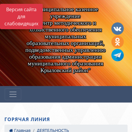
Муниципальное казенное
Версия сайта
учреждение
для
"Центр методического и
слабовидящих
хозяйственного обеспечения
муниципальных
образовательных организаций,
подведомственных управлению
образования администрации
муниципального образования
Крыловский район"
ГОРЯЧАЯ ЛИНИЯ
Главная
ДЕЯТЕЛЬНОСТЬ