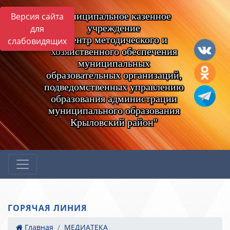
Муниципальное казенное
Версия сайта
учреждение
для
"Центр методического и
слабовидящих
хозяйственного обеспечения
муниципальных
образовательных организаций,
подведомственных управлению
образования администрации
муниципального образования
Крыловский район"
ГОРЯЧАЯ ЛИНИЯ
Главная
МЕДИАТЕКА