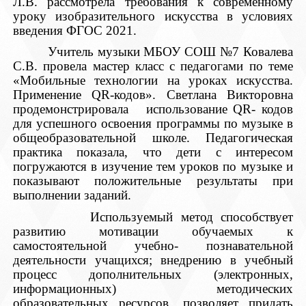
Л.В. рассмотрела требования к современному
уроку изобразительного искусства в условиях
введения ФГОС 2021.
Учитель музыки МБОУ СОШ №7 Ковалева
С.В. провела мастер класс с педагогами по теме
«Мобильные технологии на уроках искусства.
Применение
QR
-кодов». Светлана Викторовна
продемонстрировала использование
QR
- кодов
для успешного освоения программы по музыке в
общеобразовательной школе. Педагогическая
практика показала, что дети с интересом
погружаются в изучение тем уроков по музыке и
показывают положительные результаты при
выполнении заданий.
Используемый метод способствует
развитию мотивации обучаемых к
самостоятельной учебно- познавательной
деятельности учащихся; внедрению в учебный
процесс дополнительных (электронных,
информационных) методических
образовательных ресурсов, позволяет придать