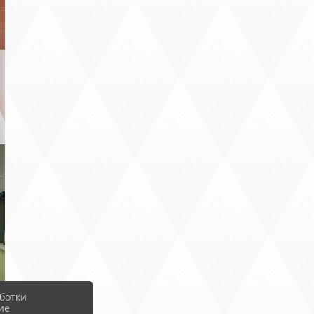
ботки
ие