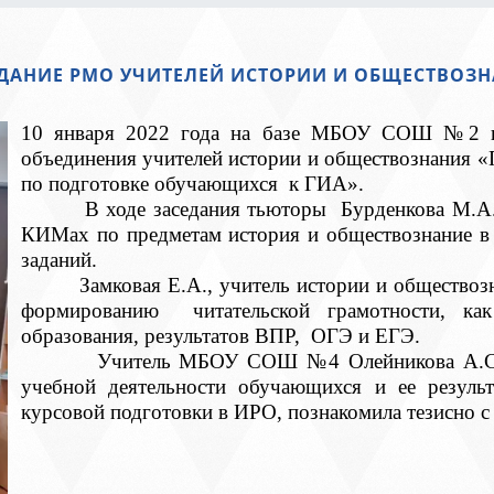
ДАНИЕ РМО УЧИТЕЛЕЙ ИСТОРИИ И ОБЩЕСТВОЗ
10 января 2022 года на базе МБОУ СОШ №2 про
объединения учителей истории и обществознания 
по подготовке обучающихся к ГИА».
В ходе заседания тьюторы Бурденкова М.А. и 
КИМах по предметам история и обществознание в 
заданий.
Замковая Е.А., учитель истории и обществозн
формированию читательской грамотности, как
образования, результатов ВПР, ОГЭ и ЕГЭ.
Учитель МБОУ СОШ №4 Олейникова А.С. подг
учебной деятельности обучающихся и ее резуль
курсовой подготовки в ИРО, познакомила тезисно 