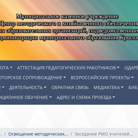
Муниципальное казенное учреждение
Центр методического и хозяйственного обеспечения
х образовательных организаций, подведомственны
администрации муниципального образования Крыло
БОТА
АТТЕСТАЦИЯ ПЕДАГОГИЧЕСКИХ РАБОТНИКОВ
ОДАР
ЮТОРСКОЕ СОПРОВОЖДЕНИЕ
ВСЕРОССИЙСКИЕ ПРОЕКТЫ
Я
ДЕЯТЕЛЬНОСТЬ
ОБРАТНАЯ СВЯЗЬ
МЕДИАТЕКА
БИБ
НЦИОННОЕ ОБУЧЕНИЕ
АДРЕС И СХЕМА ПРОЕЗДА
.
Освещение методических...
Заседание РМО учителей...